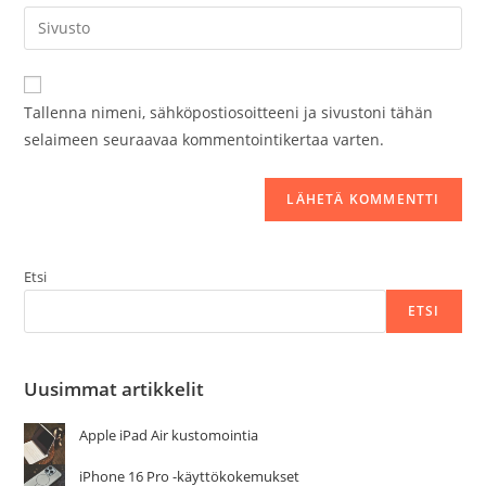
kommentoidaksesi
Kirjoita
sivustosi
verkko-
osoite/URL
Tallenna nimeni, sähköpostiosoitteeni ja sivustoni tähän
(valinnainen)
selaimeen seuraavaa kommentointikertaa varten.
Etsi
ETSI
Uusimmat artikkelit
Apple iPad Air kustomointia
iPhone 16 Pro -käyttökokemukset