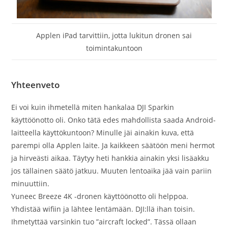
Applen iPad tarvittiin, jotta lukitun dronen sai
toimintakuntoon
Yhteenveto
Ei voi kuin ihmetellä miten hankalaa DJI Sparkin
käyttöönotto oli. Onko tätä edes mahdollista saada Android-
laitteella käyttökuntoon? Minulle jäi ainakin kuva, että
parempi olla Applen laite. Ja kaikkeen säätöön meni hermot
ja hirveästi aikaa. Täytyy heti hankkia ainakin yksi lisäakku
jos tällainen säätö jatkuu. Muuten lentoaika jää vain pariin
minuuttiin.
Yuneec Breeze 4K -dronen käyttöönotto oli helppoa.
Yhdistää wifiin ja lähtee lentämään. DJI:llä ihan toisin.
Ihmetyttää varsinkin tuo ”aircraft locked”. Tässä ollaan