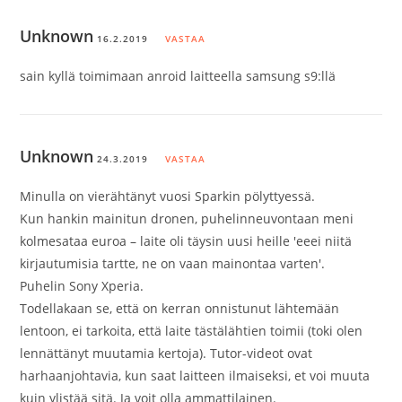
Unknown
16.2.2019
VASTAA
sain kyllä toimimaan anroid laitteella samsung s9:llä
Unknown
24.3.2019
VASTAA
Minulla on vierähtänyt vuosi Sparkin pölyttyessä.
Kun hankin mainitun dronen, puhelinneuvontaan meni
kolmesataa euroa – laite oli täysin uusi heille 'eeei niitä
kirjautumisia tartte, ne on vaan mainontaa varten'.
Puhelin Sony Xperia.
Todellakaan se, että on kerran onnistunut lähtemään
lentoon, ei tarkoita, että laite tästälähtien toimii (toki olen
lennättänyt muutamia kertoja). Tutor-videot ovat
harhaanjohtavia, kun saat laitteen ilmaiseksi, et voi muuta
kuin ylistää sitä. Ja voit olla ammattilainen.