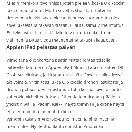
Mietin menikö aktivoinnissa jotain pieleen, koska QR-koodin
luku ei onnistunut. Mutta sovellus yhdistää kuitenkin
droneen ja kaikki näytti olevan kunnossa. Kirjauduin ulos
sovelluksesta ja takaisin sisään. Ei auta, sama virheilmoitus.
En keksinyt miten edetä. Mietin vain, että onko drone
viallinen ja pitää viedä maanantaina takaisin kauppaan.
Applen iPad pelastaa päivän
Viimeisenä oljenkortena päätin yrittää lentää toisella
laitteella. Minulla on Applen iPad Mini 2. Latasin siihen DJI
Go 4 -sovelluksen, ja kirjauduin sisään. Sovellus alkoi kysyä
aktivointia. Yritin taas lukea QR-koodia dronen laatikosta ja
dronen pohjasta. Ei onnistunut. Tällä kertaa sovellus antoi
kuitenkin virheilmoituksen. Sitten laitoin dronen päälle ja
yhdistin wifillä iPadiin. Kaikki näytti toimivan ja drone näytti
että lentoonlähtö on mahdollinen.
Vaihdoin takaisin Android-puhelimeen ja ohjaimeen ja
menin ulos. Nyt lentoonlähtö onnistui. Vihdoinkin!