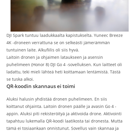
DJI Spark tuntuu laadukkaalta kapistukselta. Yuneec Breeze
4K -droneen verrattuna se on selkeästi jämerämmän
tuntuinen laite. Alkufiilis oli siis hyvä.
Laitoin dronen ja ohjaimen lataukseen ja asensin
puhelimeen (Honor 8) DJI Go 4 -sovelluksen. Kun laitteet oli
ladattu, teki mieli lähteä heti koittamaan lentämistä. Tästä
se tuska alkoi.
QR-koodin skannaus ei toimi
Aluksi halusin yhdistää dronen puhelimeen. En siis
koittanut ohjainta. Laitoin dronen päälle ja avasin Go 4 -
appin. Aluksi piti rekisteröityä ja aktivoida drone. Aktivointi
tapahtuu lukemalla QR-koodi laatikosta tai dronesta. Mutta
tämä ei tosiaankaan onnistunut. Sovellus vain skannaa ja