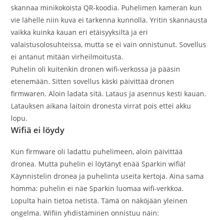
skannaa minikokoista QR-koodia. Puhelimen kameran kun
vie lähelle niin kuva ei tarkenna kunnolla. Yritin skannausta
vaikka kuinka kauan eri etäisyyksiltä ja eri
valaistusolosuhteissa, mutta se ei vain onnistunut. Sovellus
ei antanut mitään virheilmoitusta.
Puhelin oli kuitenkin dronen wifi-verkossa ja pääsin
etenemään. Sitten sovellus käski päivittää dronen
firmwaren. Aloin ladata sitä. Lataus ja asennus kesti kauan.
Latauksen aikana laitoin dronesta virrat pois ettei akku
lopu.
Wifiä ei löydy
Kun firmware oli ladattu puhelimeen, aloin päivittää
dronea. Mutta puhelin ei löytänyt enää Sparkin wifiä!
Käynnistelin dronea ja puhelinta useita kertoja. Aina sama
homma: puhelin ei näe Sparkin luomaa wifi-verkkoa.
Lopulta hain tietoa netistä. Tämä on näköjään yleinen
ongelma. Wifiin yhdistäminen onnistuu näin: