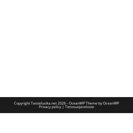
Copyright Taistelusika.net 2026 - OceanWP Theme by OceanWP
Privacy policy | Tietosuojaseloste