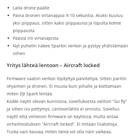
Laita drone päälle
Paina dronen virtanappia 9-10 sekuntia. Aluksi kuuluu
yksi piippaus, sitten kaksi piippausta ja lopulta kolme
piippausta
Päästä irti virtanapista
Nyt puhelin näkee Sparkin verkon ja pystyy yhdistämään
siihen
Yritys lähteä lentoon – Aircraft locked
Firmware saatiin verkon löydyttyä päivitettyä. Sitten paritin
ohjaimen ja dronen. Ei muuta kuin pihalle ja koittamaan
miten DJI Spark lentää.
Kaikki näytti olevan kunnossa, sovelluksesta valitsin ”Go fly”
ja sitten iso pettymys. Lentoonlähtö ei onnistu. Sovellus
näytti että viimeisin firmware on käytössä, mutta antaa
virheilmoituksen ”Aircraft locked”. Ei mitään lisätietoja.
Tuska vain kasvaa, miten tämä voi olla näin vaikeaa.