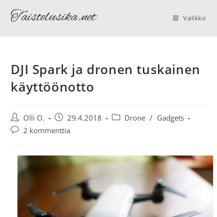
Siirry
Taistelusika.net
suoraan
Valikko
sisältöön
DJI Spark ja dronen tuskainen
käyttöönotto
Artikkelin
Artikkeli
Artikkelin
Olli O.
29.4.2018
Drone
/
Gadgets
kirjoittaja:
julkaistu:
kategoria:
Artikkelin
2 kommenttia
kommentit: