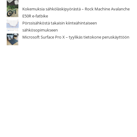
Kokemuksia sähköläskipyörästä – Rock Machine Avalanche
E50R e-fatbike
Pörssisähköstä takaisin kiinteähintaiseen
sähkösopimukseen
Microsoft Surface Pro X – tyylikäs tietokone peruskäyttöön