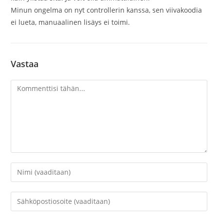
Minun ongelma on nyt controllerin kanssa, sen viivakoodia
ei lueta, manuaalinen lisäys ei toimi.
Vastaa
Kommentti
Kirjoita
nimesi
tai
Kirjoita
käyttäjätunnuksesi
sähköpostiosoitteesi
kommentoidaksesi