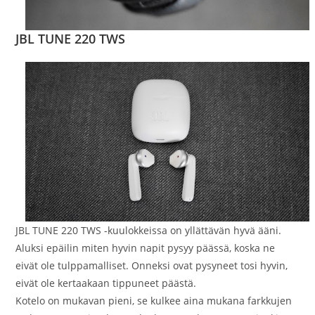
JBL TUNE 220 TWS
JBL TUNE 220 TWS -kuulokkeissa on yllättävän hyvä ääni.
Aluksi epäilin miten hyvin napit pysyy päässä, koska ne
eivät ole tulppamalliset. Onneksi ovat pysyneet tosi hyvin,
eivät ole kertaakaan tippuneet päästä.
Kotelo on mukavan pieni, se kulkee aina mukana farkkujen