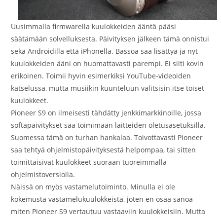
Uusimmalla firmwarella kuulokkeiden ääntä pääsi
säätämään solvelluksesta. Päivityksen jälkeen tämä onnistui
sekä Androidilla että iPhonella. Bassoa saa lisättyä ja nyt
kuulokkeiden ääni on huomattavasti parempi. Ei silti kovin
erikoinen. Toimii hyvin esimerkiksi YouTube-videoiden
katselussa, mutta musiikin kuunteluun valitsisin itse toiset
kuulokkeet.
Pioneer S9 on ilmeisesti tähdätty jenkkimarkkinoille, jossa
softapäivitykset saa toimimaan laitteiden oletusasetuksilla.
Suomessa tämä on turhan hankalaa. Toivottavasti Pioneer
saa tehtyä ohjelmistopäivityksestä helpompaa, tai sitten
toimittaisivat kuulokkeet suoraan tuoreimmalla
ohjelmistoversiolla.
Näissä on myös vastamelutoiminto. Minulla ei ole
kokemusta vastamelukuulokkeista, joten en osaa sanoa
miten Pioneer S9 vertautuu vastaaviin kuulokkeisiin. Mutta