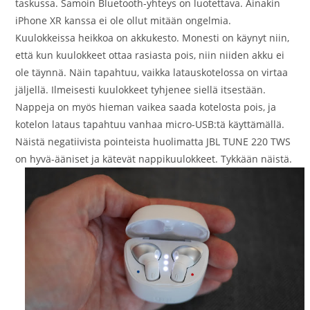
taskussa. Samoin Bluetooth-yhteys on luotettava. Ainakin
iPhone XR kanssa ei ole ollut mitään ongelmia.
Kuulokkeissa heikkoa on akkukesto. Monesti on käynyt niin,
että kun kuulokkeet ottaa rasiasta pois, niin niiden akku ei
ole täynnä. Näin tapahtuu, vaikka latauskotelossa on virtaa
jäljellä. Ilmeisesti kuulokkeet tyhjenee siellä itsestään.
Nappeja on myös hieman vaikea saada kotelosta pois, ja
kotelon lataus tapahtuu vanhaa micro-USB:tä käyttämällä.
Näistä negatiivista pointeista huolimatta JBL TUNE 220 TWS
on hyvä-ääniset ja kätevät nappikuulokkeet. Tykkään näistä.