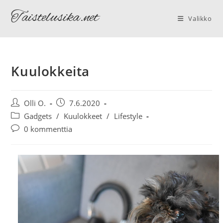
Siirry
Taistelusika.net
suoraan
Valikko
sisältöön
Kuulokkeita
Artikkelin
Artikkeli
Olli O.
7.6.2020
kirjoittaja:
julkaistu:
Artikkelin
Gadgets
/
Kuulokkeet
/
Lifestyle
kategoria:
Artikkelin
0 kommenttia
kommentit: