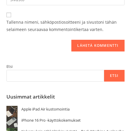
sivustosi
verkko-
osoite/URL
Tallenna nimeni, sähköpostiosoitteeni ja sivustoni tähän
(valinnainen)
selaimeen seuraavaa kommentointikertaa varten.
Etsi
ETSI
Uusimmat artikkelit
Apple iPad Air kustomointia
iPhone 16 Pro -käyttökokemukset