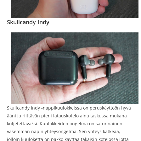
Skullcandy Indy
Skullcandy Indy -nappikuulokkeissa on peruskäyttöön hyvä
ääni ja riittävän pieni latauskotelo aina taskussa mukana
kuljetettavaksi. Kuulokkeiden ongelma on satunnainen
vasemman napin yhteysongelma. Sen yhteys katkeaa,
jolloin kuuloketta on pakko käyttää takaisin kotelossa jotta