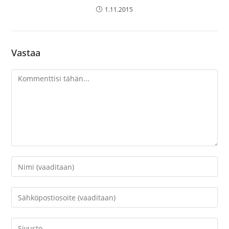
1.11.2015
Vastaa
Kommentti
Kirjoita
nimesi
tai
Kirjoita
käyttäjätunnuksesi
sähköpostiosoitteesi
kommentoidaksesi
kommentoidaksesi
Kirjoita