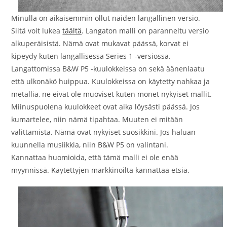
Minulla on aikaisemmin ollut näiden langallinen versio.
Siitä voit lukea
täältä
. Langaton malli on paranneltu versio
alkuperäisistä. Nämä ovat mukavat päässä, korvat ei
kipeydy kuten langallisessa Series 1 -versiossa.
Langattomissa B&W P5 -kuulokkeissa on sekä äänenlaatu
että ulkonäkö huippua. Kuulokkeissa on käytetty nahkaa ja
metallia, ne eivät ole muoviset kuten monet nykyiset mallit.
Miinuspuolena kuulokkeet ovat aika löysästi päässä. Jos
kumartelee, niin nämä tipahtaa. Muuten ei mitään
valittamista. Nämä ovat nykyiset suosikkini. Jos haluan
kuunnella musiikkia, niin B&W P5 on valintani.
Kannattaa huomioida, että tämä malli ei ole enää
myynnissä. Käytettyjen markkinoilta kannattaa etsiä.