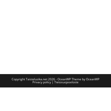
Copyright Taistelusika.net 2026 - OceanWP Theme by OceanWP
Privacy policy | Tietosuojaseloste