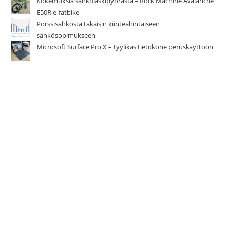
Kokemuksia sähköläskipyörästä – Rock Machine Avalanche
E50R e-fatbike
Pörssisähköstä takaisin kiinteähintaiseen
sähkösopimukseen
Microsoft Surface Pro X – tyylikäs tietokone peruskäyttöön