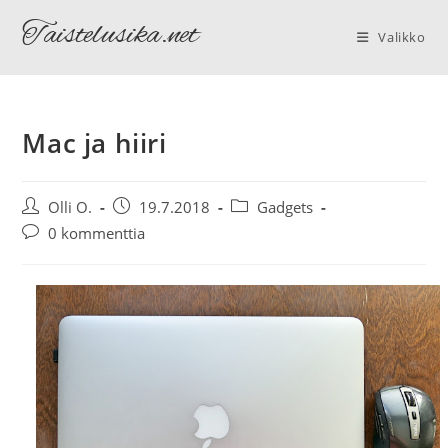
Siirry
Taistelusika.net
suoraan
Valikko
sisältöön
Mac ja hiiri
Artikkelin
Artikkeli
Artikkelin
Olli O.
19.7.2018
Gadgets
kirjoittaja:
julkaistu:
kategoria:
Artikkelin
0 kommenttia
kommentit: