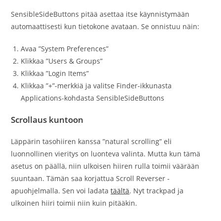
SensibleSideButtons pitää asettaa itse käynnistymään
automaattisesti kun tietokone avataan. Se onnistuu näin:
Avaa ”System Preferences”
Klikkaa ”Users & Groups”
Klikkaa ”Login Items”
Klikkaa ”+”-merkkiä ja valitse Finder-ikkunasta
Applications-kohdasta SensibleSideButtons
Scrollaus kuntoon
Läppärin tasohiiren kanssa ”natural scrolling” eli
luonnollinen vieritys on luonteva valinta. Mutta kun tämä
asetus on päällä, niin ulkoisen hiiren rulla toimii väärään
suuntaan. Tämän saa korjattua Scroll Reverser -
apuohjelmalla. Sen voi ladata
täältä
. Nyt trackpad ja
ulkoinen hiiri toimii niin kuin pitääkin.