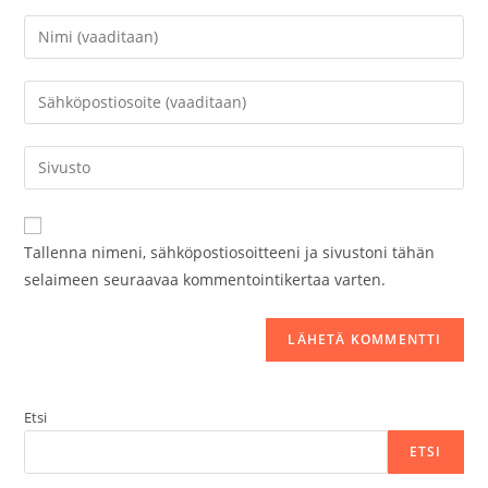
Kirjoita
nimesi
tai
Kirjoita
käyttäjätunnuksesi
sähköpostiosoitteesi
kommentoidaksesi
kommentoidaksesi
Kirjoita
sivustosi
verkko-
osoite/URL
Tallenna nimeni, sähköpostiosoitteeni ja sivustoni tähän
(valinnainen)
selaimeen seuraavaa kommentointikertaa varten.
Etsi
ETSI