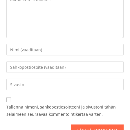
Kirjoita
nimesi
tai
Kirjoita
käyttäjätunnuksesi
sähköpostiosoitteesi
kommentoidaksesi
kommentoidaksesi
Kirjoita
sivustosi
verkko-
osoite/URL
Tallenna nimeni, sähköpostiosoitteeni ja sivustoni tähän
(valinnainen)
selaimeen seuraavaa kommentointikertaa varten.