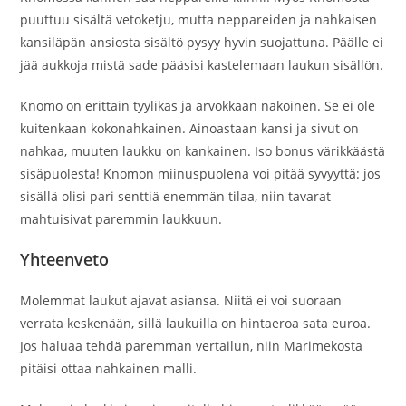
puuttuu sisältä vetoketju, mutta neppareiden ja nahkaisen
kansiläpän ansiosta sisältö pysyy hyvin suojattuna. Päälle ei
jää aukkoja mistä sade pääsisi kastelemaan laukun sisällön.
Knomo on erittäin tyylikäs ja arvokkaan näköinen. Se ei ole
kuitenkaan kokonahkainen. Ainoastaan kansi ja sivut on
nahkaa, muuten laukku on kankainen. Iso bonus värikkäästä
sisäpuolesta! Knomon miinuspuolena voi pitää syvyyttä: jos
sisällä olisi pari senttiä enemmän tilaa, niin tavarat
mahtuisivat paremmin laukkuun.
Yhteenveto
Molemmat laukut ajavat asiansa. Niitä ei voi suoraan
verrata keskenään, sillä laukuilla on hintaeroa sata euroa.
Jos haluaa tehdä paremman vertailun, niin Marimekosta
pitäisi ottaa nahkainen malli.