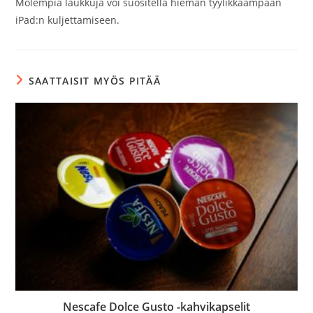
Molempia laukkuja voi suositella hieman tyylikkäämpään
iPad:n kuljettamiseen.
SAATTAISIT MYÖS PITÄÄ
Nescafe Dolce Gusto -kahvikapselit