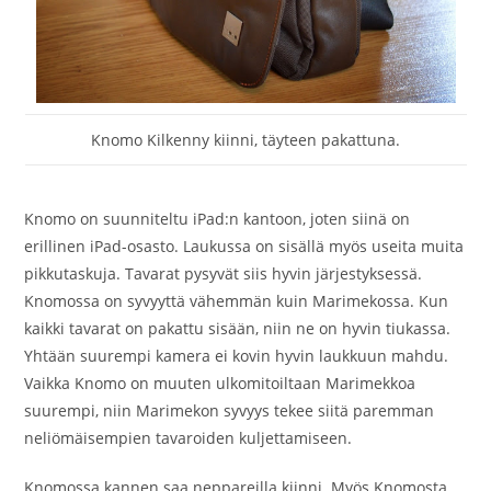
Knomo Kilkenny kiinni, täyteen pakattuna.
Knomo on suunniteltu iPad:n kantoon, joten siinä on
erillinen iPad-osasto. Laukussa on sisällä myös useita muita
pikkutaskuja. Tavarat pysyvät siis hyvin järjestyksessä.
Knomossa on syvyyttä vähemmän kuin Marimekossa. Kun
kaikki tavarat on pakattu sisään, niin ne on hyvin tiukassa.
Yhtään suurempi kamera ei kovin hyvin laukkuun mahdu.
Vaikka Knomo on muuten ulkomitoiltaan Marimekkoa
suurempi, niin Marimekon syvyys tekee siitä paremman
neliömäisempien tavaroiden kuljettamiseen.
Knomossa kannen saa neppareilla kiinni. Myös Knomosta