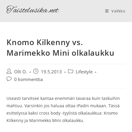
Siirry
Taistelusika.net
suoraan
Valikko
sisältöön
Knomo Kilkenny vs.
Marimekko Mini olkalaukku
Artikkelin
Artikkeli
Artikkelin
Olli O.
19.5.2013
Lifestyle
kirjoittaja:
julkaistu:
kategoria:
Artikkelin
0 kommenttia
kommentit:
Useasti tarvitsee kantaa enemmän tavaraa kuin taskuihin
mahtuu. Varsinkin jos haluaa ottaa iPadin mukaan. Tässä
esittelyssä kaksi cross body -tyylistä olkalaukkua: Knomo
Kilkenny ja Marimekko Mini olkalaukku.