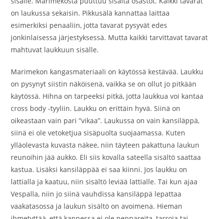
sisälle. Marimekosta puuttuu sisältä osastot. Kaikki tavarat
on laukussa sekaisin. Pikkusälä kannattaa laittaa
esimerkiksi penaaliin, jotta tavarat pysyvät edes
jonkinlaisessa järjestyksessä. Mutta kaikki tarvittavat tavarat
mahtuvat laukkuun sisälle.
Marimekon kangasmateriaali on käytössä kestävää. Laukku
on pysynyt siistin näköisenä, vaikka se on ollut jo pitkään
käytössä. Hihna on tarpeeksi pitkä, jotta laukkua voi kantaa
cross body -tyyliin. Laukku on erittäin hyvä. Siinä on
oikeastaan vain pari ”vikaa”. Laukussa on vain kansiläppä,
siinä ei ole vetoketjua sisäpuolta suojaamassa. Kuten
ylläolevasta kuvasta näkee, niin täyteen pakattuna laukun
reunoihin jää aukko. Eli siis kovalla sateella sisältö saattaa
kastua. Lisäksi kansiläppää ei saa kiinni. Jos laukku on
lattialla ja kaatuu, niin sisältö leviää lattialle. Tai kun ajaa
Vespalla, niin jo siinä vauhdissa kansiläppä lepattaa
vaakatasossa ja laukun sisältö on avoimena. Hieman
ihmetyttää, että kannessa ei ole neppareita, tarroja tai